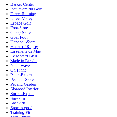
Basket-Center
Boulevard du Golf
Direct Running
Direct-Volley
Espace Golf
Foot-Store
Galop-Store
Goal-Foot
Handball-Store
House of Rugby
La sellerie de Maé
Le Motard Bleu
Made in Paradis
Nauti-wave
On-Fight
Padel-Expert
Pecheur-Store
Pet and Garden
Slowood Interior
Smash-Expert
Sneak'In
Sneakids
Sport is good
Training-Fit