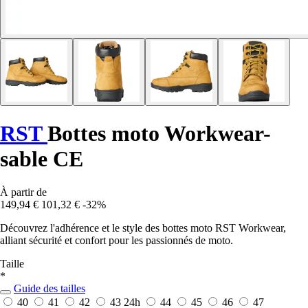
RST
Bottes moto Workwear-
sable CE
À partir de
149,94 €
101,32 €
-32%
Découvrez l'adhérence et le style des bottes moto RST Workwear,
alliant sécurité et confort pour les passionnés de moto.
Taille
*
Guide des tailles
40
41
42
43
24h
44
45
46
47