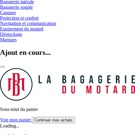
Bagagerie latérale
Bagagerie souple
Casques
Protection et confort
Navigation et communication
Equipement du motard
Déstockage
Marques
Ajout en cours...
Sous-total du panier
Voir mon panier
Continuer mes achats
Loading...