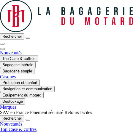
Rechercher
Nouveautés
Top Case & coffres
Bagagerie latérale
Bagagerie souple
Casques
Protection et confort
Navigation et communication
Equipement du motard
Déstockage
Marques
SAV en France
Paiement sécurisé
Retours faciles
Rechercher
Nouveautés
Top Case & coffres