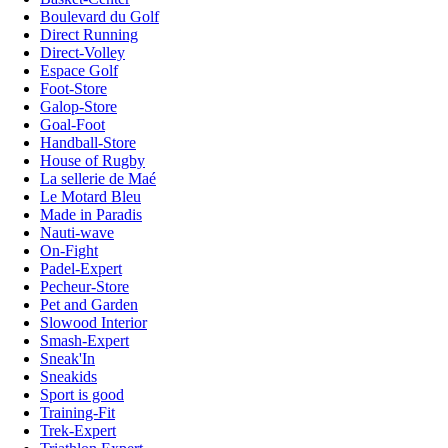
Boulevard du Golf
Direct Running
Direct-Volley
Espace Golf
Foot-Store
Galop-Store
Goal-Foot
Handball-Store
House of Rugby
La sellerie de Maé
Le Motard Bleu
Made in Paradis
Nauti-wave
On-Fight
Padel-Expert
Pecheur-Store
Pet and Garden
Slowood Interior
Smash-Expert
Sneak'In
Sneakids
Sport is good
Training-Fit
Trek-Expert