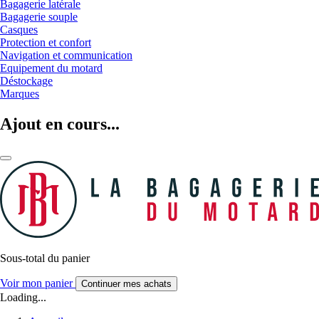
Bagagerie latérale
Bagagerie souple
Casques
Protection et confort
Navigation et communication
Equipement du motard
Déstockage
Marques
Ajout en cours...
Sous-total du panier
Voir mon panier
Continuer mes achats
Loading...