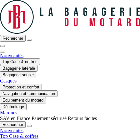
Rechercher
Nouveautés
Top Case & coffres
Bagagerie latérale
Bagagerie souple
Casques
Protection et confort
Navigation et communication
Equipement du motard
Déstockage
Marques
SAV en France
Paiement sécurisé
Retours faciles
Rechercher
Nouveautés
Top Case & coffres