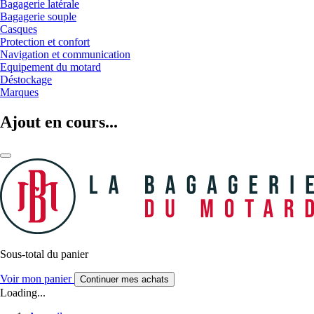
Bagagerie latérale
Bagagerie souple
Casques
Protection et confort
Navigation et communication
Equipement du motard
Déstockage
Marques
Ajout en cours...
Sous-total du panier
Voir mon panier
Continuer mes achats
Loading...