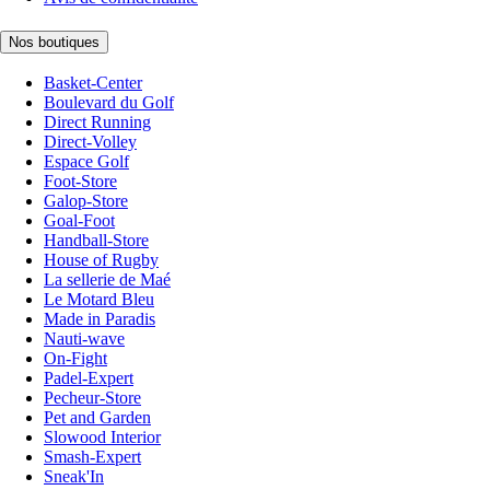
Nos boutiques
Basket-Center
Boulevard du Golf
Direct Running
Direct-Volley
Espace Golf
Foot-Store
Galop-Store
Goal-Foot
Handball-Store
House of Rugby
La sellerie de Maé
Le Motard Bleu
Made in Paradis
Nauti-wave
On-Fight
Padel-Expert
Pecheur-Store
Pet and Garden
Slowood Interior
Smash-Expert
Sneak'In