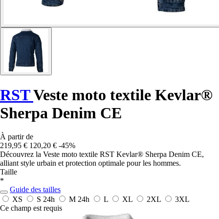
RST
Veste moto textile Kevlar®
Sherpa Denim CE
À partir de
219,95 €
120,20 €
-45%
Découvrez la Veste moto textile RST Kevlar® Sherpa Denim CE,
alliant style urbain et protection optimale pour les hommes.
Taille
*
Guide des tailles
XS
S
24h
M
24h
L
XL
2XL
3XL
Ce champ est requis