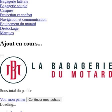
Bagagerie latérale
Bagagerie souple
Casques
Protection et confort
Navigation et communication
Equipement du motard
Déstockage
Marques
Ajout en cours...
Sous-total du panier
Voir mon panier
Continuer mes achats
Loading...