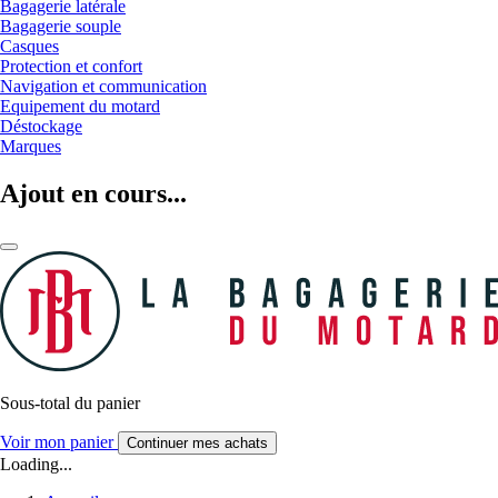
Bagagerie latérale
Bagagerie souple
Casques
Protection et confort
Navigation et communication
Equipement du motard
Déstockage
Marques
Ajout en cours...
Sous-total du panier
Voir mon panier
Continuer mes achats
Loading...