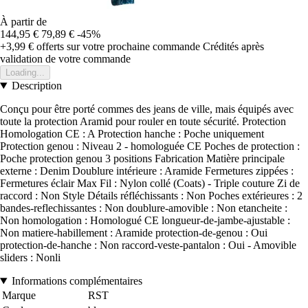
À partir de
144,95 €
79,89 €
-45%
+3,99 €
offerts sur votre prochaine commande
Crédités après
validation de votre commande
Loading...
Description
Conçu pour être porté commes des jeans de ville, mais équipés avec
toute la protection Aramid pour rouler en toute sécurité. Protection
Homologation CE : A Protection hanche : Poche uniquement
Protection genou : Niveau 2 - homologuée CE Poches de protection :
Poche protection genou 3 positions Fabrication Matière principale
externe : Denim Doublure intérieure : Aramide Fermetures zippées :
Fermetures éclair Max Fil : Nylon collé (Coats) - Triple couture Zi de
raccord : Non Style Détails réfléchissants : Non Poches extérieures : 2
bandes-reflechissantes : Non doublure-amovible : Non etancheite :
Non homologation : Homologué CE longueur-de-jambe-ajustable :
Non matiere-habillement : Aramide protection-de-genou : Oui
protection-de-hanche : Non raccord-veste-pantalon : Oui - Amovible
sliders : Nonli
Informations complémentaires
Marque
RST