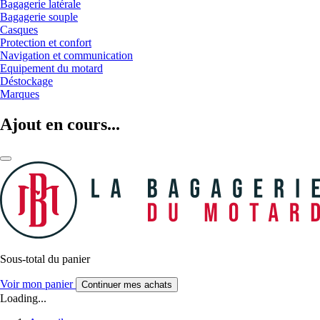
Bagagerie latérale
Bagagerie souple
Casques
Protection et confort
Navigation et communication
Equipement du motard
Déstockage
Marques
Ajout en cours...
Sous-total du panier
Voir mon panier
Continuer mes achats
Loading...