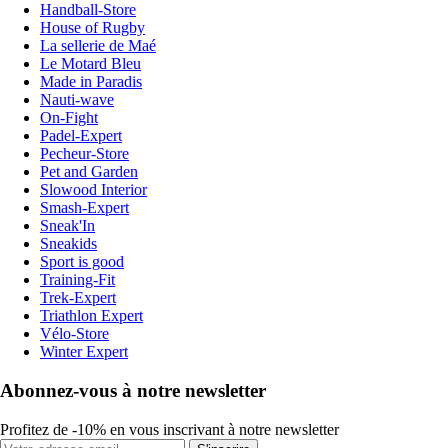
Handball-Store
House of Rugby
La sellerie de Maé
Le Motard Bleu
Made in Paradis
Nauti-wave
On-Fight
Padel-Expert
Pecheur-Store
Pet and Garden
Slowood Interior
Smash-Expert
Sneak'In
Sneakids
Sport is good
Training-Fit
Trek-Expert
Triathlon Expert
Vélo-Store
Winter Expert
Abonnez-vous à notre newsletter
Profitez de -10% en vous inscrivant à notre newsletter