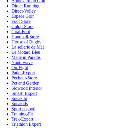
Boulevard du Golf
Direct Running
Direct-Volley
Espace Golf
Foot-Store
Galop-Store
Goal-Foot
Handball-Store
House of Rugby
La sellerie de Maé
Le Motard Bleu
Made in Paradis
Nauti-wave
On-Fight
Padel-Expert
Pecheur-Store
Pet and Garden
Slowood Interior
Smash-Expert
Sneak'In
Sneakids
Sport is good
Training-Fit
Trek-Expert
Triathlon Expert