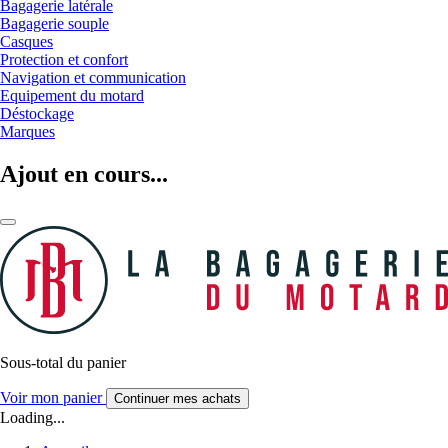
Bagagerie latérale
Bagagerie souple
Casques
Protection et confort
Navigation et communication
Equipement du motard
Déstockage
Marques
Ajout en cours...
Sous-total du panier
Voir mon panier
Continuer mes achats
Loading...