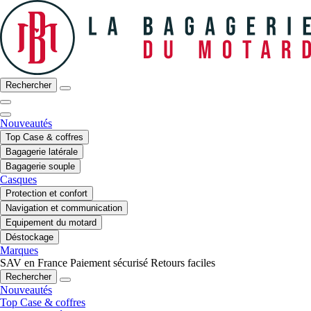
Rechercher
Nouveautés
Top Case & coffres
Bagagerie latérale
Bagagerie souple
Casques
Protection et confort
Navigation et communication
Equipement du motard
Déstockage
Marques
SAV en France
Paiement sécurisé
Retours faciles
Rechercher
Nouveautés
Top Case & coffres