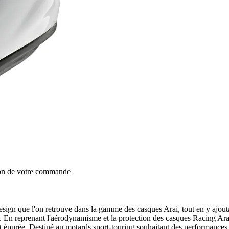
ion de votre commande
esign que l'on retrouve dans la gamme des casques Arai, tout en y ajouta
 En reprenant l'aérodynamisme et la protection des casques Racing Arai, 
t épurée. Destiné au motards sport-touring souhaitant des performances