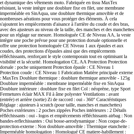
et dynamique des vêtements moto. Fabriquée en tissu MaxTex
résistant, la veste intègre une doublure fixe en filet, une membrane
imperméable en SinAqua, une doublure thermique amovible et de
nombreuses aérations pour vous protéger des éléments. À cela
s'ajoutent les empiècements d'aisance à l'arrière du coude et des bras,
avec des ajusteurs au niveau de la taille, des manches et des manchettes
pour un réglage sur mesure. Homologuée CE de Niveau AA, la veste
intègre une poche prévue pour une protection dorsale optionnelle et
offre une protection homologuée CE Niveau 1 aux épaules et aux
coudes, des protections d'épaules ainsi que des empiècements
réfléchissants, renforçant le style contemporain tout en optimisant la
visibilité et la sécurité. Homologation CE, AA Protection Protection
dorsale : poche uniquement Protection épaule : CE Niveau 1
Protection coude : CE Niveau 1 Fabrication Matière principale externe
: MaxTex Doublure thermique : doublure thermique amovible - 125g
Doublure imperméable : membrane imperméable fixe en SinAqua
Doublure intérieure : doublure fixe en filet Col : néoprène, type Sport
Fermetures éclair MAX Fil à âme polyester Ventilations : avant
(entrée) et arrière (sortie) Zi de raccord : oui - 360° Caractéristiques
Réglage : ajusteurs à scratch (pour taille, manches et manchettes)
Poches extérieures : 2 poches zippées Poches intérieures : 2 Détails
réfléchissants : oui - logos et empiècements réfléchissants airbag : Non
bandes-reflechissantes : Oui bosse-aerodynamique : Non coque-de-
protection-externe : Non doublure-amovible : Thermique etancheite :
Imperméable homologation : Homologué CE matiere-habillement :