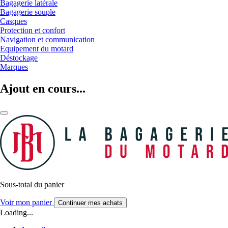
Bagagerie latérale
Bagagerie souple
Casques
Protection et confort
Navigation et communication
Equipement du motard
Déstockage
Marques
Ajout en cours...
Sous-total du panier
Voir mon panier
Continuer mes achats
Loading...