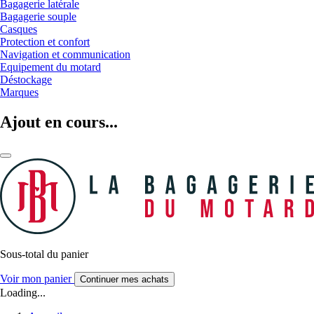
Bagagerie latérale
Bagagerie souple
Casques
Protection et confort
Navigation et communication
Equipement du motard
Déstockage
Marques
Ajout en cours...
Sous-total du panier
Voir mon panier
Continuer mes achats
Loading...