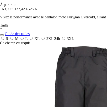
À partir de
169,90 €
127,42 €
-25%
Vivez la performance avec le pantalon moto Furygan Overcold, alliant sé
Taille
*
Guide des tailles
S
M
L
XL
2XL
24h
3XL
Ce champ est requis