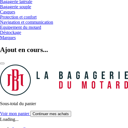
Bagagerie latérale
Bagagerie souple
Casques
Protection et confort
Navigation et communication
Equipement du motard
Déstockage
Marques
Ajout en cours...
Sous-total du panier
Voir mon panier
Continuer mes achats
Loading...