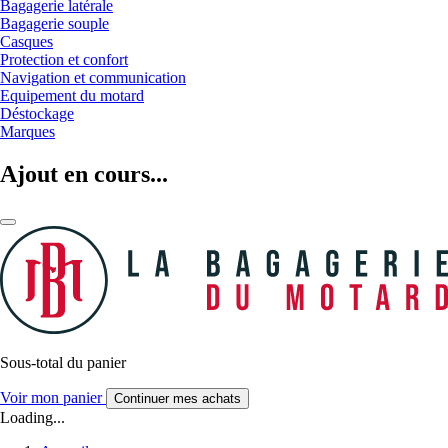
Bagagerie latérale
Bagagerie souple
Casques
Protection et confort
Navigation et communication
Equipement du motard
Déstockage
Marques
Ajout en cours...
Sous-total du panier
Voir mon panier
Continuer mes achats
Loading...