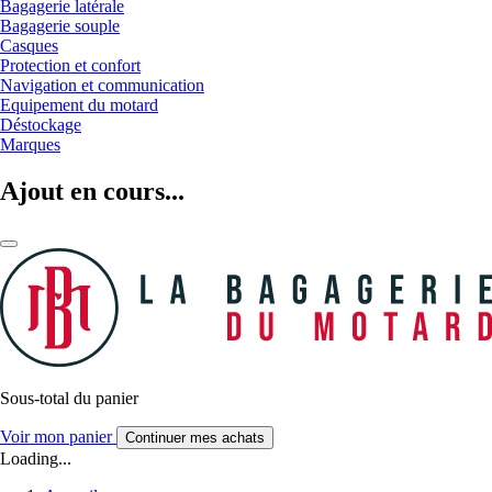
Bagagerie latérale
Bagagerie souple
Casques
Protection et confort
Navigation et communication
Equipement du motard
Déstockage
Marques
Ajout en cours...
Sous-total du panier
Voir mon panier
Continuer mes achats
Loading...