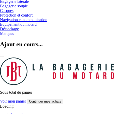
Bagagerie latérale
Bagagerie souple
Casques
Protection et confort
Navigation et communication
Equipement du motard
Déstockage
Marques
Ajout en cours...
Sous-total du panier
Voir mon panier
Continuer mes achats
Loading...