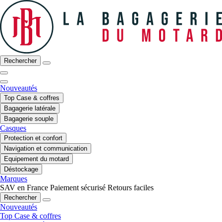
Rechercher
Nouveautés
Top Case & coffres
Bagagerie latérale
Bagagerie souple
Casques
Protection et confort
Navigation et communication
Equipement du motard
Déstockage
Marques
SAV en France
Paiement sécurisé
Retours faciles
Rechercher
Nouveautés
Top Case & coffres