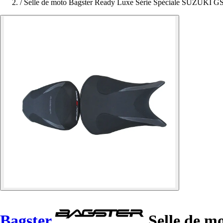
/
Selle de moto Bagster Ready Luxe Série Spéciale SUZUKI G
Bagster
Selle de m