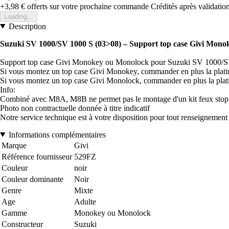
+3,98 €
offerts sur votre prochaine commande
Crédités après validati
Loading...
Description
Suzuki SV 1000/SV 1000 S
(03>08)
– Support top case Givi Mono
Support top case Givi Monokey ou Monolock pour Suzuki SV 1000/
Si vous montez un top case Givi Monokey, commander en plus la pla
Si vous montez un top case Givi Monolock, commander en plus la pla
Info:
Combiné avec M8A, M8B ne permet pas le montage d'un kit feux stop et
Photo non contractuelle donnée à titre indicatif
Notre service technique est à votre disposition pour tout renseignemen
Informations complémentaires
Marque
Givi
Référence fournisseur
529FZ
Couleur
noir
Couleur dominante
Noir
Genre
Mixte
Age
Adulte
Gamme
Monokey ou Monolock
Constructeur
Suzuki