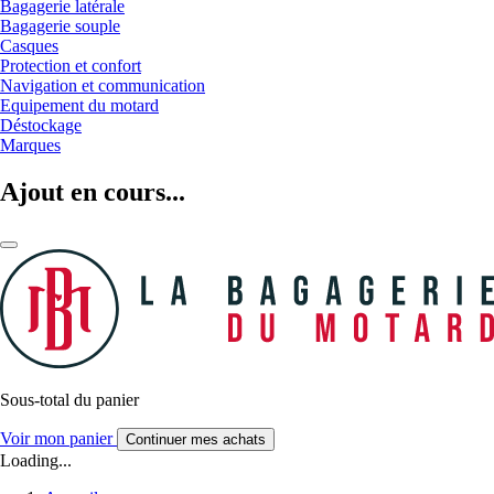
Bagagerie latérale
Bagagerie souple
Casques
Protection et confort
Navigation et communication
Equipement du motard
Déstockage
Marques
Ajout en cours...
Sous-total du panier
Voir mon panier
Continuer mes achats
Loading...