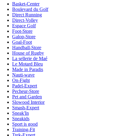
Basket-Center
Boulevard du Golf
Direct Running
Direct-Volley
Espace Golf
Foot-Store
Galop-Store
Goal-Foot
Handball-Store
House of Rugby
La sellerie de Maé
Le Motard Bleu
Made in Paradis
Nauti-wave
On-Fight
Padel-Expert
Pecheur-Store
Pet and Garden
Slowood Interior
Smash-Expert
Sneak'In
Sneakids
Sport is good
Training-Fit
Trek-Expert