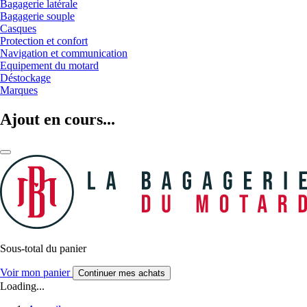
Bagagerie latérale
Bagagerie souple
Casques
Protection et confort
Navigation et communication
Equipement du motard
Déstockage
Marques
Ajout en cours...
Sous-total du panier
Voir mon panier
Continuer mes achats
Loading...