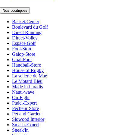
Nos boutiques
Basket-Center
Boulevard du Golf
Direct Running
Direct-Volley
Espace Golf
Foot-Store
Galop-Store
Goal-Foot
Handball-Store
House of Rugby
La sellerie de Maé
Le Motard Bleu
Made in Paradis
Nauti-wave
On-Fight
Padel-Expert
Pecheur-Store
Pet and Garden
Slowood Interior
Smash-Expert
Sneak'In