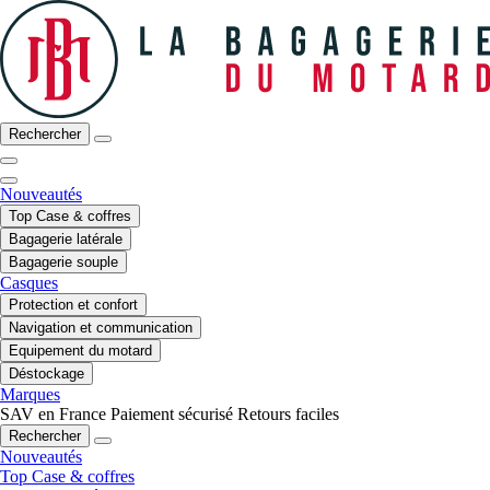
Rechercher
Nouveautés
Top Case & coffres
Bagagerie latérale
Bagagerie souple
Casques
Protection et confort
Navigation et communication
Equipement du motard
Déstockage
Marques
SAV en France
Paiement sécurisé
Retours faciles
Rechercher
Nouveautés
Top Case & coffres