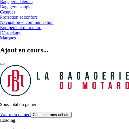
Bagagerie latérale
Bagagerie souple
Casques
Protection et confort
Navigation et communication
Equipement du motard
Déstockage
Marques
Ajout en cours...
Sous-total du panier
Voir mon panier
Continuer mes achats
Loading...