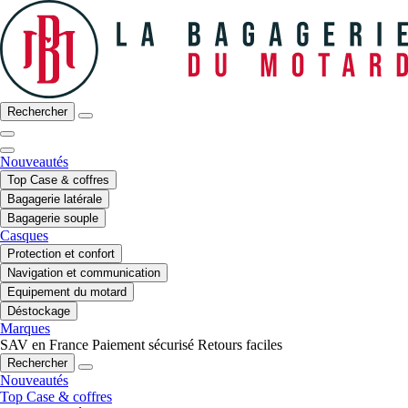
Rechercher
Nouveautés
Top Case & coffres
Bagagerie latérale
Bagagerie souple
Casques
Protection et confort
Navigation et communication
Equipement du motard
Déstockage
Marques
SAV en France
Paiement sécurisé
Retours faciles
Rechercher
Nouveautés
Top Case & coffres