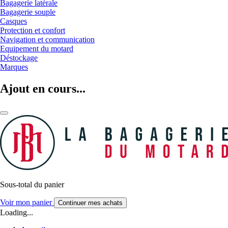
Bagagerie latérale
Bagagerie souple
Casques
Protection et confort
Navigation et communication
Equipement du motard
Déstockage
Marques
Ajout en cours...
Sous-total du panier
Voir mon panier
Continuer mes achats
Loading...