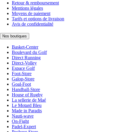
Retour & remboursement
Mentions légales
Moyens de paiement
Tarifs et options de livraison
Avis de confidentialité
Nos boutiques
Basket-Center
Boulevard du Golf
Direct Running
Direct-Volley
Espace Golf
Foot-Store
Galop-Store
Goal-Foot
Handball-Store
House of Rugby
La sellerie de Maé
Le Motard Bleu
Made in Paradis
Nauti-wave
On-Fight
Padel-Expert
Pecheur-Store