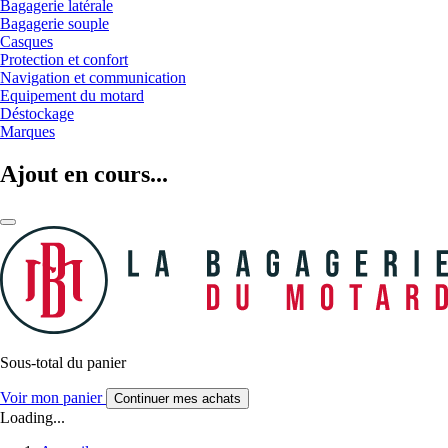
Bagagerie latérale
Bagagerie souple
Casques
Protection et confort
Navigation et communication
Equipement du motard
Déstockage
Marques
Ajout en cours...
Sous-total du panier
Voir mon panier
Continuer mes achats
Loading...