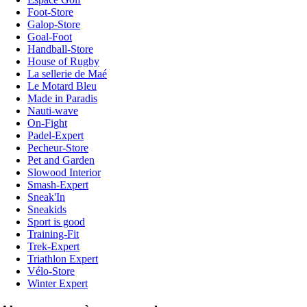
Foot-Store
Galop-Store
Goal-Foot
Handball-Store
House of Rugby
La sellerie de Maé
Le Motard Bleu
Made in Paradis
Nauti-wave
On-Fight
Padel-Expert
Pecheur-Store
Pet and Garden
Slowood Interior
Smash-Expert
Sneak'In
Sneakids
Sport is good
Training-Fit
Trek-Expert
Triathlon Expert
Vélo-Store
Winter Expert