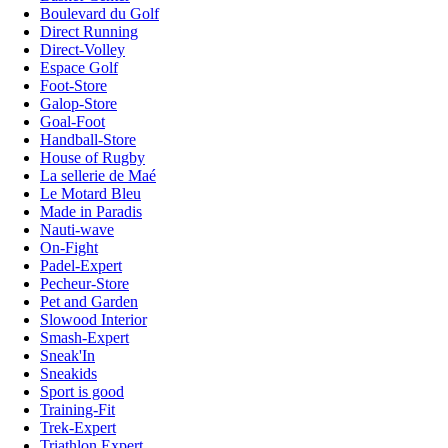
Boulevard du Golf
Direct Running
Direct-Volley
Espace Golf
Foot-Store
Galop-Store
Goal-Foot
Handball-Store
House of Rugby
La sellerie de Maé
Le Motard Bleu
Made in Paradis
Nauti-wave
On-Fight
Padel-Expert
Pecheur-Store
Pet and Garden
Slowood Interior
Smash-Expert
Sneak'In
Sneakids
Sport is good
Training-Fit
Trek-Expert
Triathlon Expert