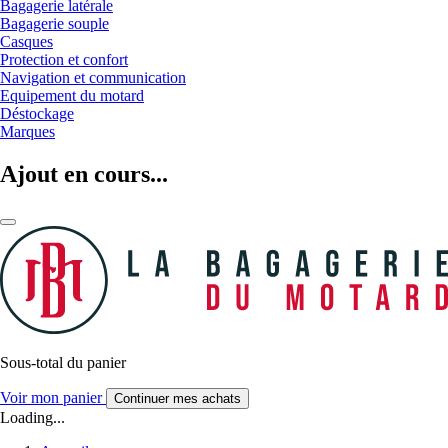
Bagagerie latérale
Bagagerie souple
Casques
Protection et confort
Navigation et communication
Equipement du motard
Déstockage
Marques
Ajout en cours...
Sous-total du panier
Voir mon panier
Continuer mes achats
Loading...