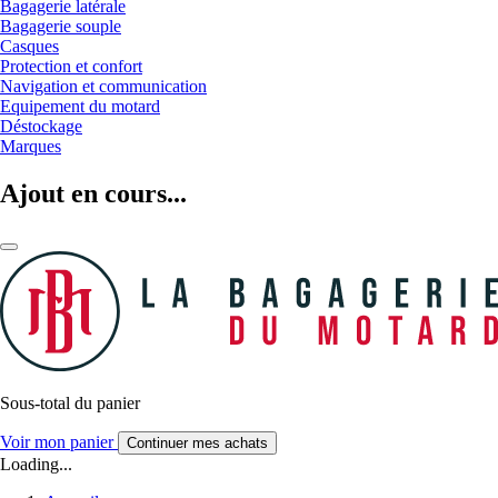
Bagagerie latérale
Bagagerie souple
Casques
Protection et confort
Navigation et communication
Equipement du motard
Déstockage
Marques
Ajout en cours...
Sous-total du panier
Voir mon panier
Continuer mes achats
Loading...