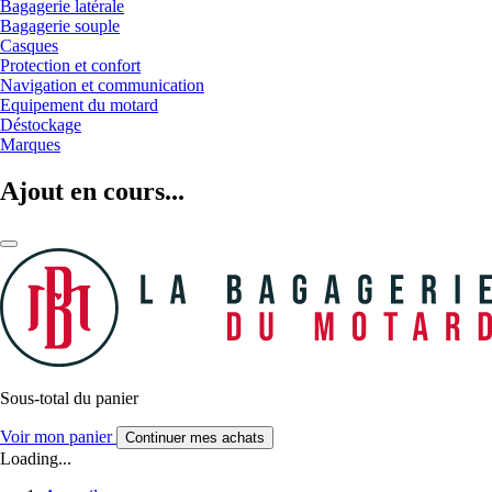
Bagagerie latérale
Bagagerie souple
Casques
Protection et confort
Navigation et communication
Equipement du motard
Déstockage
Marques
Ajout en cours...
Sous-total du panier
Voir mon panier
Continuer mes achats
Loading...