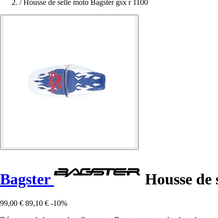
/
Housse de selle moto Bagster gsx r 1100
Bagster
Housse de s
99,00 €
89,10 €
-10%