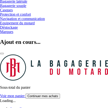
Bagagerie latérale
Bagagerie souple
Casques
Protection et confort
Navigation et communication
Equipement du motard
Déstockage
Marques
Ajout en cours...
Sous-total du panier
Voir mon panier
Continuer mes achats
Loading...