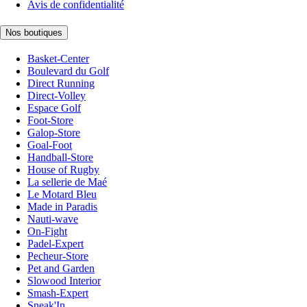
Avis de confidentialité
Nos boutiques
Basket-Center
Boulevard du Golf
Direct Running
Direct-Volley
Espace Golf
Foot-Store
Galop-Store
Goal-Foot
Handball-Store
House of Rugby
La sellerie de Maé
Le Motard Bleu
Made in Paradis
Nauti-wave
On-Fight
Padel-Expert
Pecheur-Store
Pet and Garden
Slowood Interior
Smash-Expert
Sneak'In