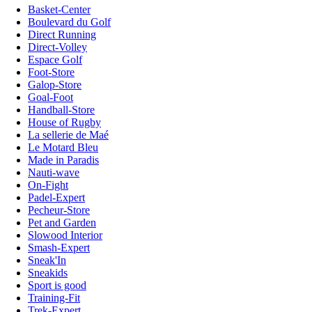
Basket-Center
Boulevard du Golf
Direct Running
Direct-Volley
Espace Golf
Foot-Store
Galop-Store
Goal-Foot
Handball-Store
House of Rugby
La sellerie de Maé
Le Motard Bleu
Made in Paradis
Nauti-wave
On-Fight
Padel-Expert
Pecheur-Store
Pet and Garden
Slowood Interior
Smash-Expert
Sneak'In
Sneakids
Sport is good
Training-Fit
Trek-Expert