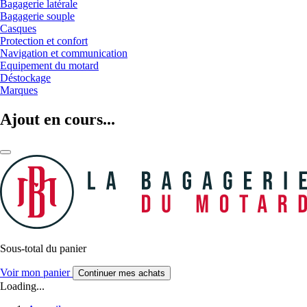
Bagagerie latérale
Bagagerie souple
Casques
Protection et confort
Navigation et communication
Equipement du motard
Déstockage
Marques
Ajout en cours...
Sous-total du panier
Voir mon panier
Continuer mes achats
Loading...