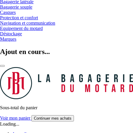
Bagagerie latérale
Bagagerie souple
Casques
Protection et confort
Navigation et communication
Equipement du motard
Déstockage
Marques
Ajout en cours...
Sous-total du panier
Voir mon panier
Continuer mes achats
Loading...