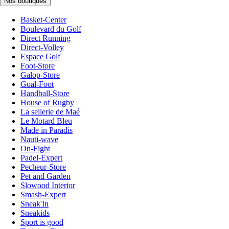
Nos boutiques
Basket-Center
Boulevard du Golf
Direct Running
Direct-Volley
Espace Golf
Foot-Store
Galop-Store
Goal-Foot
Handball-Store
House of Rugby
La sellerie de Maé
Le Motard Bleu
Made in Paradis
Nauti-wave
On-Fight
Padel-Expert
Pecheur-Store
Pet and Garden
Slowood Interior
Smash-Expert
Sneak'In
Sneakids
Sport is good