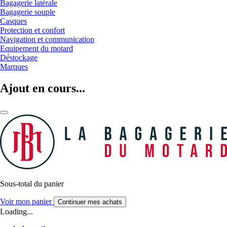
Bagagerie latérale
Bagagerie souple
Casques
Protection et confort
Navigation et communication
Equipement du motard
Déstockage
Marques
Ajout en cours...
Sous-total du panier
Voir mon panier
Continuer mes achats
Loading...