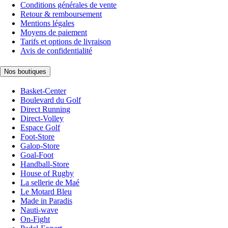
Conditions générales de vente
Retour & remboursement
Mentions légales
Moyens de paiement
Tarifs et options de livraison
Avis de confidentialité
Nos boutiques
Basket-Center
Boulevard du Golf
Direct Running
Direct-Volley
Espace Golf
Foot-Store
Galop-Store
Goal-Foot
Handball-Store
House of Rugby
La sellerie de Maé
Le Motard Bleu
Made in Paradis
Nauti-wave
On-Fight