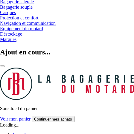
Bagagerie latérale
Bagagerie souple
Casques
Protection et confort
Navigation et communication
Equipement du motard
Déstockage
Marques
Ajout en cours...
Sous-total du panier
Voir mon panier
Continuer mes achats
Loading...