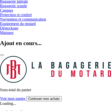
Bagagerie latérale
Bagagerie souple
Casques
Protection et confort
Navigation et communication
Equipement du motard
Déstockage
Marques
Ajout en cours...
Sous-total du panier
Voir mon panier
Continuer mes achats
Loading...