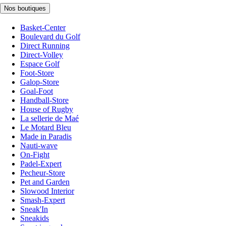
Nos boutiques
Basket-Center
Boulevard du Golf
Direct Running
Direct-Volley
Espace Golf
Foot-Store
Galop-Store
Goal-Foot
Handball-Store
House of Rugby
La sellerie de Maé
Le Motard Bleu
Made in Paradis
Nauti-wave
On-Fight
Padel-Expert
Pecheur-Store
Pet and Garden
Slowood Interior
Smash-Expert
Sneak'In
Sneakids