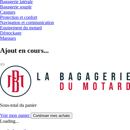
Bagagerie latérale
Bagagerie souple
Casques
Protection et confort
Navigation et communication
Equipement du motard
Déstockage
Marques
Ajout en cours...
Sous-total du panier
Voir mon panier
Continuer mes achats
Loading...