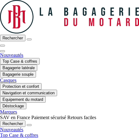
Rechercher
Nouveautés
Top Case & coffres
Bagagerie latérale
Bagagerie souple
Casques
Protection et confort
Navigation et communication
Equipement du motard
Déstockage
Marques
SAV en France
Paiement sécurisé
Retours faciles
Rechercher
Nouveautés
Top Case & coffres