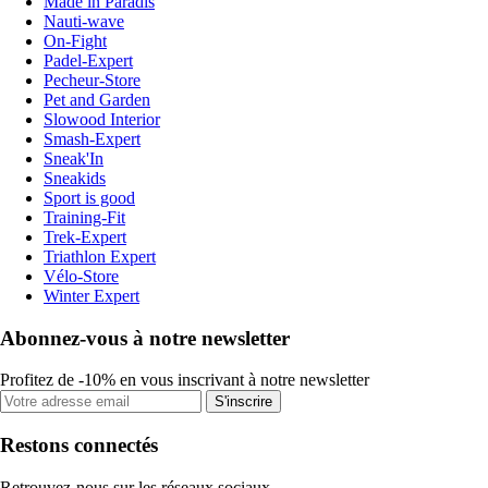
Made in Paradis
Nauti-wave
On-Fight
Padel-Expert
Pecheur-Store
Pet and Garden
Slowood Interior
Smash-Expert
Sneak'In
Sneakids
Sport is good
Training-Fit
Trek-Expert
Triathlon Expert
Vélo-Store
Winter Expert
Abonnez-vous à notre newsletter
Profitez de -10% en vous inscrivant à notre newsletter
S'inscrire
Restons connectés
Retrouvez-nous sur les réseaux sociaux