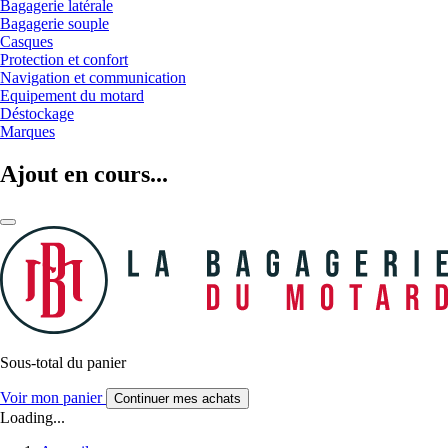
Bagagerie latérale
Bagagerie souple
Casques
Protection et confort
Navigation et communication
Equipement du motard
Déstockage
Marques
Ajout en cours...
Sous-total du panier
Voir mon panier
Continuer mes achats
Loading...