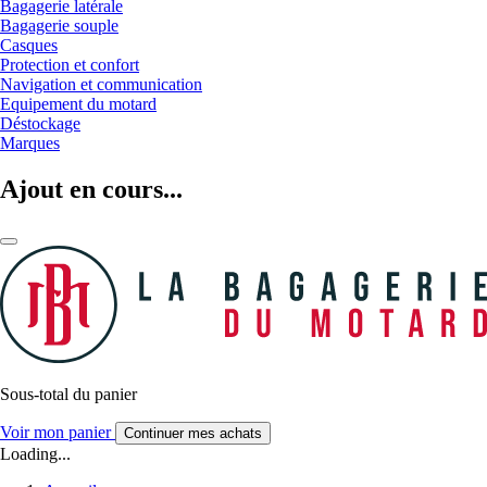
Bagagerie latérale
Bagagerie souple
Casques
Protection et confort
Navigation et communication
Equipement du motard
Déstockage
Marques
Ajout en cours...
Sous-total du panier
Voir mon panier
Continuer mes achats
Loading...