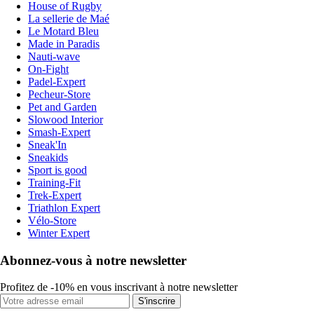
House of Rugby
La sellerie de Maé
Le Motard Bleu
Made in Paradis
Nauti-wave
On-Fight
Padel-Expert
Pecheur-Store
Pet and Garden
Slowood Interior
Smash-Expert
Sneak'In
Sneakids
Sport is good
Training-Fit
Trek-Expert
Triathlon Expert
Vélo-Store
Winter Expert
Abonnez-vous à notre newsletter
Profitez de -10% en vous inscrivant à notre newsletter
S'inscrire