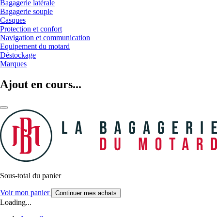
Bagagerie latérale
Bagagerie souple
Casques
Protection et confort
Navigation et communication
Equipement du motard
Déstockage
Marques
Ajout en cours...
Sous-total du panier
Voir mon panier
Continuer mes achats
Loading...