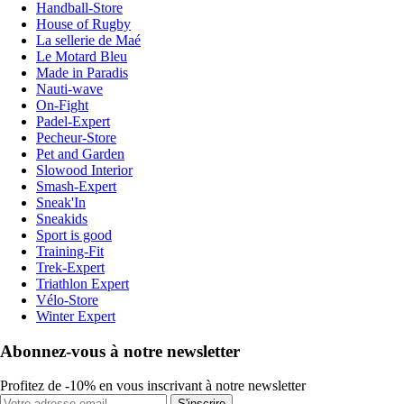
Handball-Store
House of Rugby
La sellerie de Maé
Le Motard Bleu
Made in Paradis
Nauti-wave
On-Fight
Padel-Expert
Pecheur-Store
Pet and Garden
Slowood Interior
Smash-Expert
Sneak'In
Sneakids
Sport is good
Training-Fit
Trek-Expert
Triathlon Expert
Vélo-Store
Winter Expert
Abonnez-vous à notre newsletter
Profitez de -10% en vous inscrivant à notre newsletter
S'inscrire