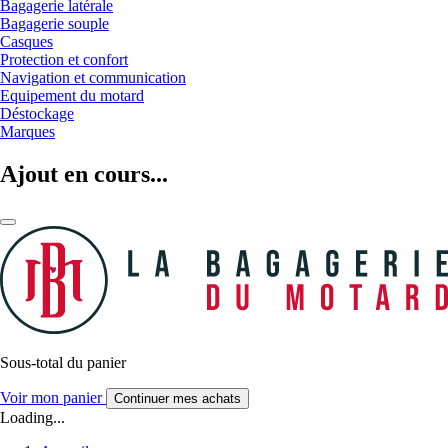
Bagagerie latérale
Bagagerie souple
Casques
Protection et confort
Navigation et communication
Equipement du motard
Déstockage
Marques
Ajout en cours...
Sous-total du panier
Voir mon panier
Continuer mes achats
Loading...