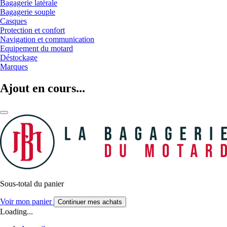
Bagagerie latérale
Bagagerie souple
Casques
Protection et confort
Navigation et communication
Equipement du motard
Déstockage
Marques
Ajout en cours...
Sous-total du panier
Voir mon panier
Continuer mes achats
Loading...