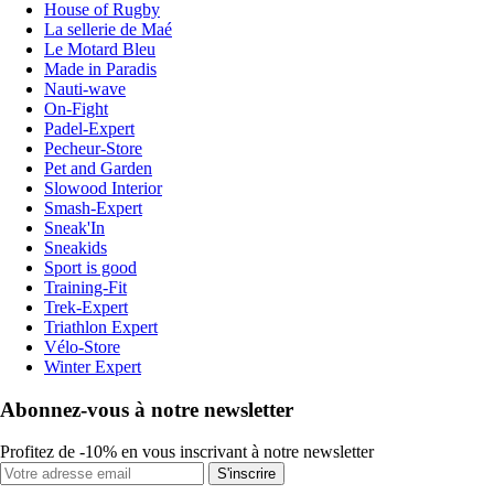
House of Rugby
La sellerie de Maé
Le Motard Bleu
Made in Paradis
Nauti-wave
On-Fight
Padel-Expert
Pecheur-Store
Pet and Garden
Slowood Interior
Smash-Expert
Sneak'In
Sneakids
Sport is good
Training-Fit
Trek-Expert
Triathlon Expert
Vélo-Store
Winter Expert
Abonnez-vous à notre newsletter
Profitez de -10% en vous inscrivant à notre newsletter
S'inscrire