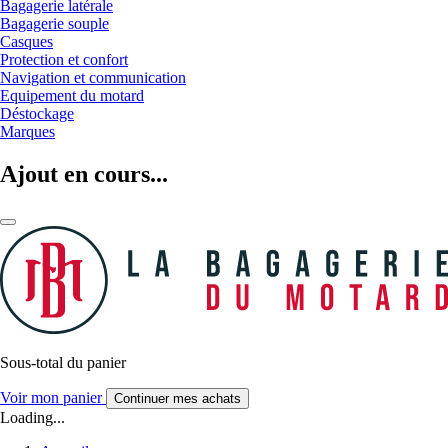
Bagagerie latérale
Bagagerie souple
Casques
Protection et confort
Navigation et communication
Equipement du motard
Déstockage
Marques
Ajout en cours...
Sous-total du panier
Voir mon panier
Continuer mes achats
Loading...