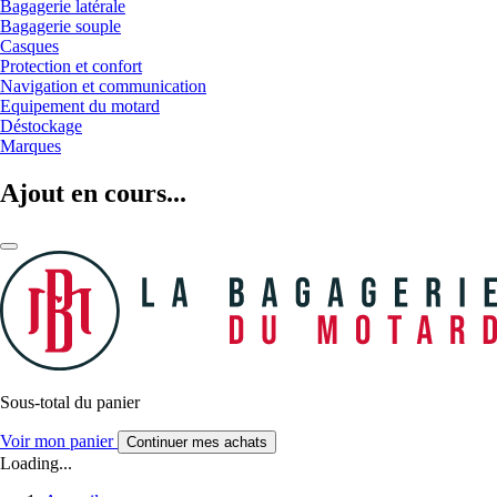
Bagagerie latérale
Bagagerie souple
Casques
Protection et confort
Navigation et communication
Equipement du motard
Déstockage
Marques
Ajout en cours...
Sous-total du panier
Voir mon panier
Continuer mes achats
Loading...