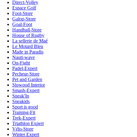
Direct-Volley
Espace Golf
Foot-Store
Galop-Store
Goal-Foot
Handball-Store
House of Rugby
La sellerie de Maé
Le Motard Bleu
Made in Paradis
Nauti-wave
On-Fight
Padel-Expert
Pecheur-Store
Pet and Garden
Slowood Interior
Smash-Expert
Sneak'In
Sneakids
Sport is good
Training-Fit
Trek-Expert
Triathlon Expert
Vélo-Store
Winter Expert