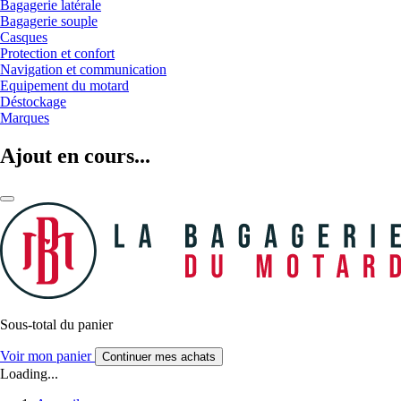
Bagagerie latérale
Bagagerie souple
Casques
Protection et confort
Navigation et communication
Equipement du motard
Déstockage
Marques
Ajout en cours...
Sous-total du panier
Voir mon panier
Continuer mes achats
Loading...