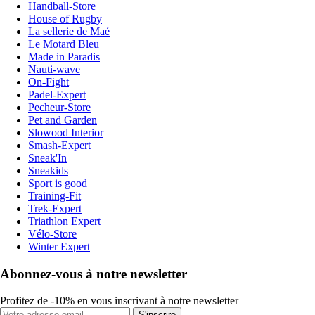
Handball-Store
House of Rugby
La sellerie de Maé
Le Motard Bleu
Made in Paradis
Nauti-wave
On-Fight
Padel-Expert
Pecheur-Store
Pet and Garden
Slowood Interior
Smash-Expert
Sneak'In
Sneakids
Sport is good
Training-Fit
Trek-Expert
Triathlon Expert
Vélo-Store
Winter Expert
Abonnez-vous à notre newsletter
Profitez de -10% en vous inscrivant à notre newsletter
S'inscrire