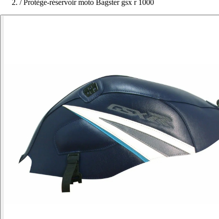
/
Protège-réservoir moto Bagster gsx r 1000