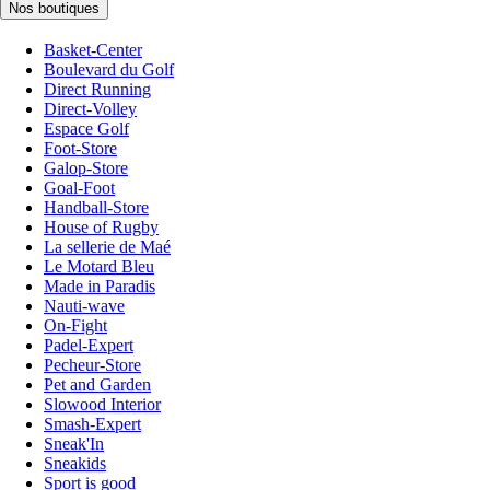
Nos boutiques
Basket-Center
Boulevard du Golf
Direct Running
Direct-Volley
Espace Golf
Foot-Store
Galop-Store
Goal-Foot
Handball-Store
House of Rugby
La sellerie de Maé
Le Motard Bleu
Made in Paradis
Nauti-wave
On-Fight
Padel-Expert
Pecheur-Store
Pet and Garden
Slowood Interior
Smash-Expert
Sneak'In
Sneakids
Sport is good