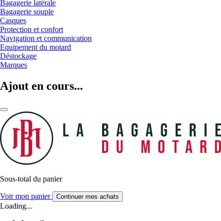
Bagagerie latérale
Bagagerie souple
Casques
Protection et confort
Navigation et communication
Equipement du motard
Déstockage
Marques
Ajout en cours...
Sous-total du panier
Voir mon panier
Continuer mes achats
Loading...