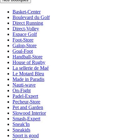
Basket-Center
Boulevard du Golf
Direct Running
Direct-Volley
Espace Golf
Foot-Store
Galop-Store
Goal-Foot
Handball-Store
House of Rugby
La sellerie de Maé
Le Motard Bleu
Made in Paradis
Nauti-wave
On-Fight
Padel-Expert
Pecheur-Store
Pet and Garden
Slowood Interior
Smash-Expert
Sneak'In
Sneakids
Sport is good