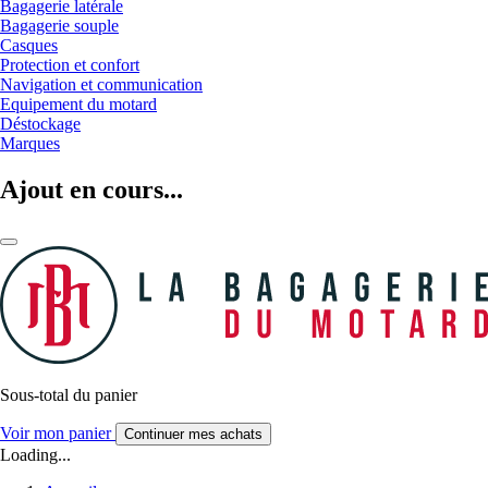
Bagagerie latérale
Bagagerie souple
Casques
Protection et confort
Navigation et communication
Equipement du motard
Déstockage
Marques
Ajout en cours...
Sous-total du panier
Voir mon panier
Continuer mes achats
Loading...