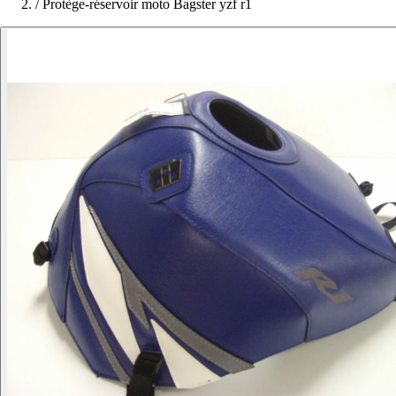
/
Protège-réservoir moto Bagster yzf r1