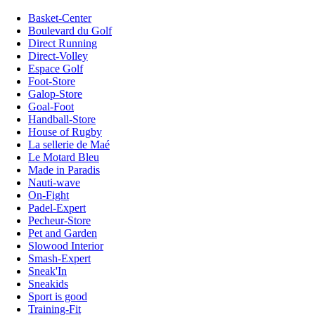
Basket-Center
Boulevard du Golf
Direct Running
Direct-Volley
Espace Golf
Foot-Store
Galop-Store
Goal-Foot
Handball-Store
House of Rugby
La sellerie de Maé
Le Motard Bleu
Made in Paradis
Nauti-wave
On-Fight
Padel-Expert
Pecheur-Store
Pet and Garden
Slowood Interior
Smash-Expert
Sneak'In
Sneakids
Sport is good
Training-Fit