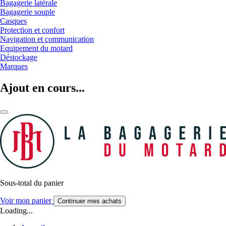
Bagagerie latérale
Bagagerie souple
Casques
Protection et confort
Navigation et communication
Equipement du motard
Déstockage
Marques
Ajout en cours...
Sous-total du panier
Voir mon panier
Continuer mes achats
Loading...