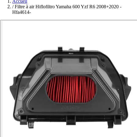
Accueil
/
Filtre à air Hiflofiltro Yamaha 600 Yzf R6 2008+2020 -
Hfa4614-