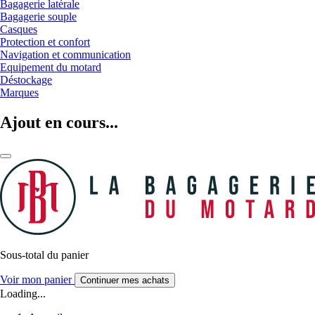
Bagagerie latérale
Bagagerie souple
Casques
Protection et confort
Navigation et communication
Equipement du motard
Déstockage
Marques
Ajout en cours...
Sous-total du panier
Voir mon panier
Continuer mes achats
Loading...