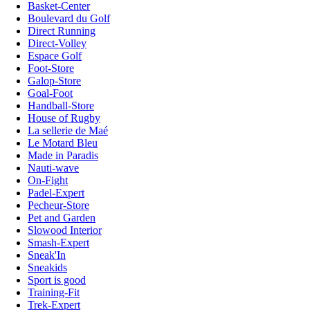
Basket-Center
Boulevard du Golf
Direct Running
Direct-Volley
Espace Golf
Foot-Store
Galop-Store
Goal-Foot
Handball-Store
House of Rugby
La sellerie de Maé
Le Motard Bleu
Made in Paradis
Nauti-wave
On-Fight
Padel-Expert
Pecheur-Store
Pet and Garden
Slowood Interior
Smash-Expert
Sneak'In
Sneakids
Sport is good
Training-Fit
Trek-Expert