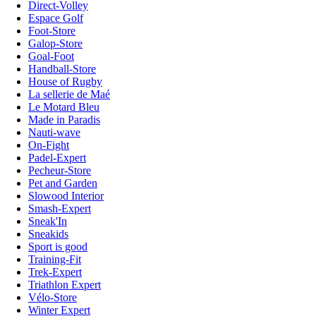
Direct-Volley
Espace Golf
Foot-Store
Galop-Store
Goal-Foot
Handball-Store
House of Rugby
La sellerie de Maé
Le Motard Bleu
Made in Paradis
Nauti-wave
On-Fight
Padel-Expert
Pecheur-Store
Pet and Garden
Slowood Interior
Smash-Expert
Sneak'In
Sneakids
Sport is good
Training-Fit
Trek-Expert
Triathlon Expert
Vélo-Store
Winter Expert