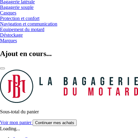
Bagagerie latérale
Bagagerie souple
Casques
Protection et confort
Navigation et communication
Equipement du motard
Déstockage
Marques
Ajout en cours...
Sous-total du panier
Voir mon panier
Continuer mes achats
Loading...