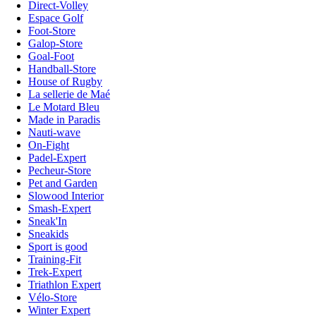
Direct-Volley
Espace Golf
Foot-Store
Galop-Store
Goal-Foot
Handball-Store
House of Rugby
La sellerie de Maé
Le Motard Bleu
Made in Paradis
Nauti-wave
On-Fight
Padel-Expert
Pecheur-Store
Pet and Garden
Slowood Interior
Smash-Expert
Sneak'In
Sneakids
Sport is good
Training-Fit
Trek-Expert
Triathlon Expert
Vélo-Store
Winter Expert