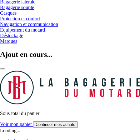
Bagagerie latérale
Bagagerie souple
Casques
Protection et confort
Navigation et communication
Equipement du motard
Déstockage
Marques
Ajout en cours...
Sous-total du panier
Voir mon panier
Continuer mes achats
Loading...