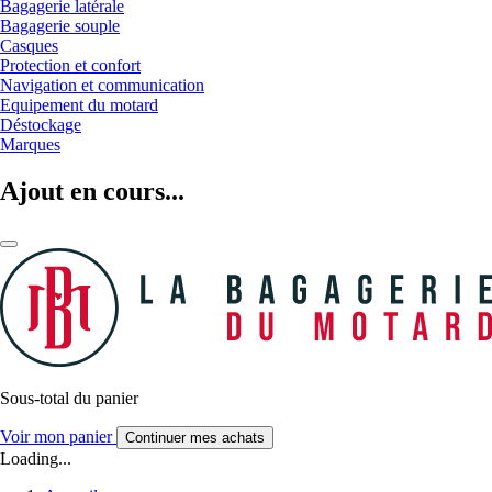
Bagagerie latérale
Bagagerie souple
Casques
Protection et confort
Navigation et communication
Equipement du motard
Déstockage
Marques
Ajout en cours...
Sous-total du panier
Voir mon panier
Continuer mes achats
Loading...