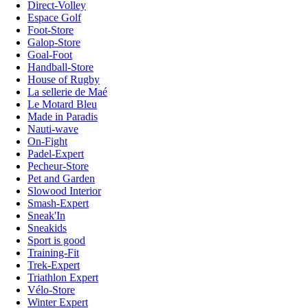
Direct-Volley
Espace Golf
Foot-Store
Galop-Store
Goal-Foot
Handball-Store
House of Rugby
La sellerie de Maé
Le Motard Bleu
Made in Paradis
Nauti-wave
On-Fight
Padel-Expert
Pecheur-Store
Pet and Garden
Slowood Interior
Smash-Expert
Sneak'In
Sneakids
Sport is good
Training-Fit
Trek-Expert
Triathlon Expert
Vélo-Store
Winter Expert